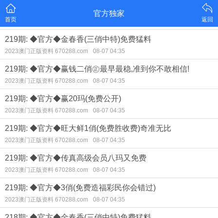
官方独家
首页
返回
219期: ◆官方◆金春香(三俏中特)免费猛料
2023澳门正版资料 670288.com
08-07 04:35
219期: ◆官方◆赢钱二俏㊣最早最稳,准到你不敢相信!
2023澳门正版资料 670288.com
08-07 04:35
219期: ◆官方◆赢20玛(免费公开)
2023澳门正版资料 670288.com
08-07 04:35
219期: ◆官方◆旺大鲜1俏(免费胜收费)奇准无比
2023澳门正版资料 670288.com
08-07 04:35
219期: ◆官方◆传真高级会员八玛又免费
2023澳门正版资料 670288.com
08-07 04:35
219期: ◆官方◆3俏(免费造福彩民你会错过)
2023澳门正版资料 670288.com
08-07 04:35
218期: ◆官方◆金春香(三俏中特)免费猛料